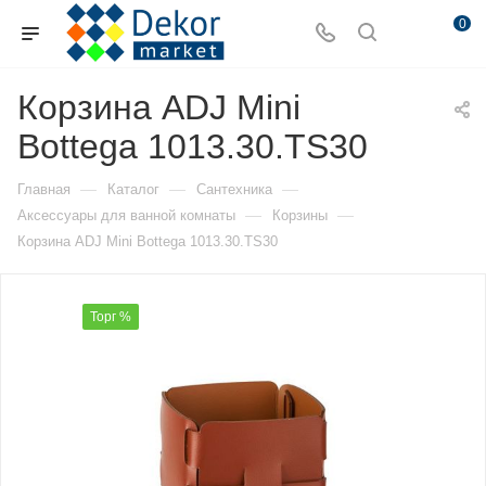
0
Корзина ADJ Mini
Bottega 1013.30.TS30
—
—
—
Главная
Каталог
Сантехника
—
—
Аксессуары для ванной комнаты
Корзины
Корзина ADJ Mini Bottega 1013.30.TS30
Торг %