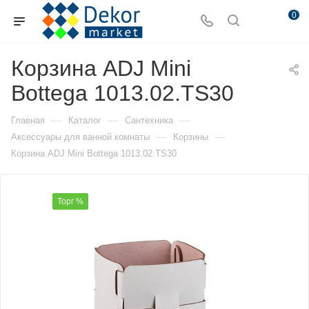
0
Корзина ADJ Mini
Bottega 1013.02.TS30
—
—
—
Главная
Каталог
Сантехника
—
—
Аксессуары для ванной комнаты
Корзины
Корзина ADJ Mini Bottega 1013.02.TS30
Торг %