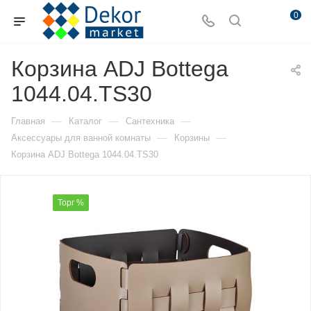
0
Корзина ADJ Bottega
1044.04.TS30
—
—
—
Главная
Каталог
Сантехника
—
—
Аксессуары для ванной комнаты
Корзины
Корзина ADJ Bottega 1044.04.TS30
Торг %