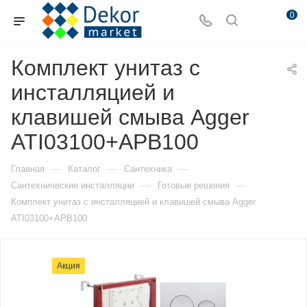
0
Комплект унитаз с
инсталляцией и
клавишей смыва Agger
ATI03100+APB100
—
—
—
Главная
Каталог
Сантехника
—
—
Сантехнические инсталляции
Готовые решения
Комплект унитаз с инсталляцией и клавишей смыва Agger
ATI03100+APB100
Акция