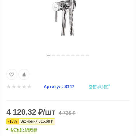
Артикул:
S147
4 120.32
₽
/шт
4 736
₽
-
13
%
Экономия
615.68
₽
Есть в наличии