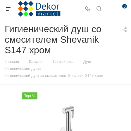
0
Гигиенический душ со
смесителем Shevanik
S147 хром
—
—
—
—
Главная
Каталог
Сантехника
Душ
—
Гигиенические души
Гигиенический душ со смесителем Shevanik S147 хром
Торг %