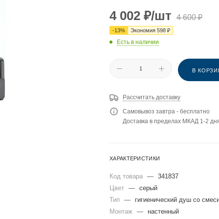
4 002
₽
/шт
4 600
₽
-
13
%
Экономия
598
₽
Есть в наличии
В КОРЗИ
Рассчитать доставку
Самовывоз завтра - бесплатно
Доставка в пределах МКАД 1-2 дня
ХАРАКТЕРИСТИКИ
Код товара
—
341837
Цвет
—
серый
Тип
—
гигиенический душ со смес
Монтаж
—
настенный