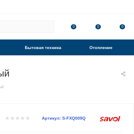
0
0
0
Бытовая техника
Отопление
ый
ый
Артикул:
S-FXQ009Q