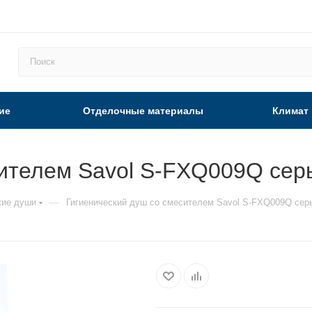
ие
Отделочные материалы
Климат
сителем Savol S-FXQ009Q сер
—
кие души
Гигиенический душ со смесителем Savol S-FXQ009Q сер