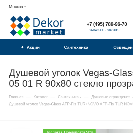
Москва
+7 (495) 789-96-70
ЗАКАЗАТЬ ЗВОНОК
Акции
Сантехника
Освещен
Душевой уголок Vegas-Gla
05 01 R 90х80 стекло проз
—
—
—
Главная
Каталог
Сантехника
Душевые ограждения
Душевой уголок Vegas-Glass AFP-Fis TUR+NOVO AFP-Fis TUR NOVO 
Под заказ. Предоплата 50%