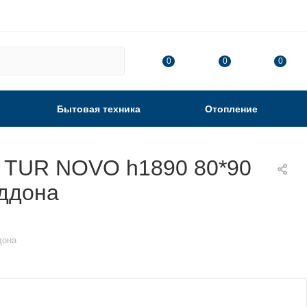
0
0
0
Бытовая техника
Отопление
s TUR NOVO h1890 80*90
оддона
дона