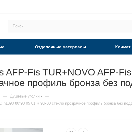
ие
Отделочные материалы
Климат
ss AFP-Fis TUR+NOVO AFP-Fi
рачное профиль бронза без п
—
—
Душевые уголки
h1890 80*90 05 01 R 90х80 стекло прозрачное профиль бронза без под