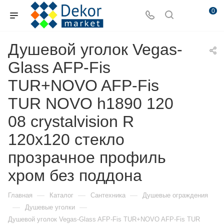
0
Душевой уголок Vegas-
Glass AFP-Fis
TUR+NOVO AFP-Fis
TUR NOVO h1890 120
08 crystalvision R
120х120 стекло
прозрачное профиль
хром без поддона
—
—
—
Главная
Каталог
Сантехника
Душевые ограждения
—
—
Душевые уголки
Душевой уголок Vegas-Glass AFP-Fis TUR+NOVO AFP-Fis TUR