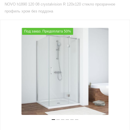
NOVO h1890 120 08 crystalvision R 120х120 стекло прозрачное
профиль хром без поддона
Под заказ. Предоплата 50%