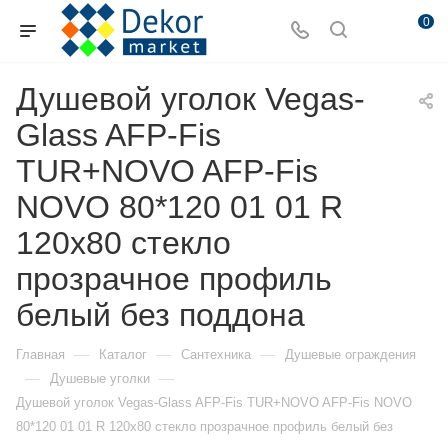
0
Душевой уголок Vegas-
Glass AFP-Fis
TUR+NOVO AFP-Fis
NOVO 80*120 01 01 R
120х80 стекло
прозрачное профиль
белый без поддона
—
—
—
Главная
Каталог
Сантехника
Душевые ограждения
—
—
Душевые уголки
Душевой уголок Vegas-Glass AFP-Fis TUR+NOVO AFP-Fis NOVO
80*120 01 01 R 120х80 стекло прозрачное профиль белый без