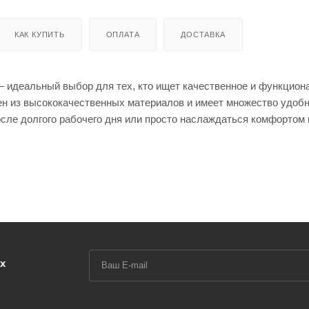
КАК КУПИТЬ
ОПЛАТА
ДОСТАВКА
– идеальный выбор для тех, кто ищет качественное и функцион
лен из высококачественных материалов и имеет множество удоб
сле долгого рабочего дня или просто наслаждаться комфортом 
-060-2 + O-204) стоит узнать несколько ключевых характеристи
о стекла толщиной 8 мм, которое не только выглядит элегантно 
 конструкции. Ваш душевой уголок прослужит вам долгие годы 
овить его в любой угол ванной комнаты, а красивое и прозрачно
 профиля хром является классическим и всегда модным, подчер
х
ю фиксацию и облегчают монтаж уголка, а высота душевого уг
 класс герметичности делает конструкцию максимально защищен