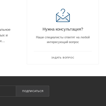
Нужна консультация?
альное
ных и
Наши специалисты ответят на любой
и
интересующий вопрос
к этого
и стильно,
ЗАДАТЬ ВОПРОС
благодаря
е стекло
кивая
ПОДПИСАТЬСЯ
ла 1950 мм
ной от