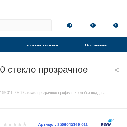
0
0
0
Бытовая техника
Отопление
0 стекло прозрачное
169-011 90х60 стекло прозрачное профиль хром без поддона
Артикул:
3506045169-011