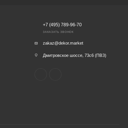
ти капля
ет –
+7 (495) 789-96-70
ия в
ЗАКАЗАТЬ ЗВОНОК
данного
zakaz@dekor.market
надежным
Дмитровское шоссе, 73с6 (ПВЗ)
 день.