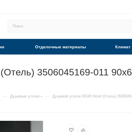
ие
Отделочные материалы
Климат
(Отель) 3506045169-011 90х6
—
—
Душевые уголки
Душевой уголок RGW Hotel (Отель) 3506045