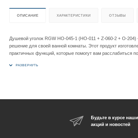
ОПИСАНИЕ
ХАРАКТЕРИСТИКИ
ОТЗЫВЫ
Душевой уголок RGW HO-045-1 (HO-011 + Z-060-2 + O-204) 
решение для своей ванной комнаты. Этот продукт изготов
практичных функций, которые помогут вам расслабиться по
удобством каждое утро.
Перед покупкой душевого уголка RGW HO-045-1 (HO-011 + Z
товара. Во-первых, уголок выполнен из высококачественног
но также обеспечивает высокую прочность и долговечность
этому качественному материалу.
Форма душевого угла – прямоугольная – позволит вам устан
позволит создать ощущение пространства и свободы. Цвет
эстетику всей конструкции.
Будьте в курсе наши
Водонепроницаемые стальные петли обеспечивают надежну
акций и новостей
позволяет использовать его даже для высоких людей. 2-й
перемокания внешних поверхностей.