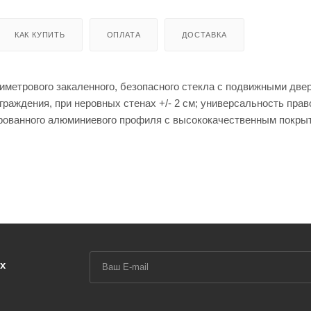
КАК КУПИТЬ
ОПЛАТА
ДОСТАВКА
лиметрового закаленного, безопасного стекла с подвижными две
раждения, при неровных стенах +/- 2 см; универсальность право
ированного алюминиевого профиля с высококачественным покры
имости от моделей; двойные регулируемые ролики из нержавею
ролики с механизмом отстёгивания обеспечивают легкий доступ 
ии изготовлены из антикоррозионного сплава; стыковые элеме
выми уплотнителями; магнитное закрывание обеспечивает герм
становки; идеальное соединение алюминиевых профилей; имеют
х