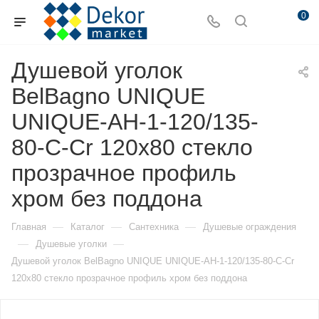
0
Душевой уголок
BelBagno UNIQUE
UNIQUE-AH-1-120/135-
80-C-Cr 120х80 стекло
прозрачное профиль
хром без поддона
—
—
—
Главная
Каталог
Сантехника
Душевые ограждения
—
—
Душевые уголки
Душевой уголок BelBagno UNIQUE UNIQUE-AH-1-120/135-80-C-Cr
120х80 стекло прозрачное профиль хром без поддона