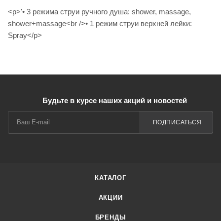
<p>'• 3 режима струи ручного душа: shower, massage,
shower+massage<br />• 1 режим струи верхней лейки:
Spray</p>
Будьте в курсе наших акций и новостей
ПОДПИСАТЬСЯ
КАТАЛОГ
АКЦИИ
БРЕНДЫ