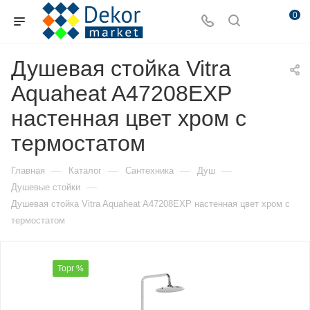
0
Душевая стойка Vitra
Aquaheat A47208EXP
настенная цвет хром с
термостатом
—
—
—
—
Главная
Каталог
Сантехника
Душ
—
Душевые стойки
Душевая стойка Vitra Aquaheat A47208EXP настенная цвет хром с
термостатом
Торг %