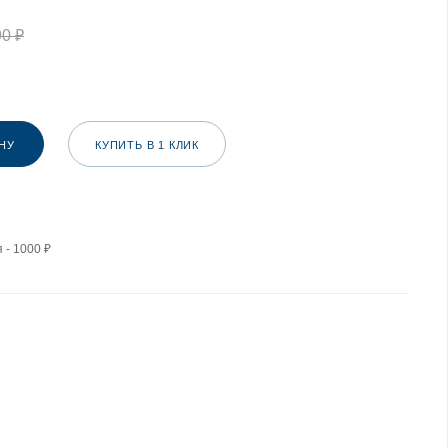
90
₽
НУ
КУПИТЬ В 1 КЛИК
 - 1000 ₽