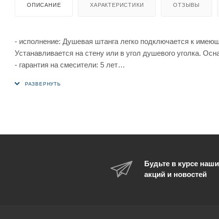
ОПИСАНИЕ
ХАРАКТЕРИСТИКИ
ОТЗЫВЫ
- исполнение: Душевая штанга легко подключается к имею
Устанавливается на стену или в угол душевого уголка. Ос
- гарантия на смесители: 5 лет
- подходит: во все душевые уголки RAVAK; ко всем смеси
Для очистки внешней поверхности рекомендуем использова
Объединение самых любимых способов принятия душа
Получить необыкновенные впечатления можно и от ежедне
ручным душем, сочетает в себе практичность, стиль и ко
время купания отвечает за устойчивость к изменению темп
Будьте в курсе наши
акций и новостей
Легко регулируемые
Высота расположения верхнего душа регулируется и после 
Манипуляция одной рукой