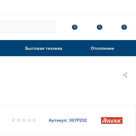
0
0
0
Бытовая техника
Отопление
Артикул:
X07P232