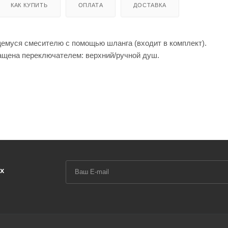
КАК КУПИТЬ
ОПЛАТА
ДОСТАВКА
щемуся смесителю с помощью шланга (входит в комплект).
нащена переключателем: верхний/ручной душ.
телям для ванны, душа и термостатическим смесителям RAVAK
ть средство RAVAK Cleaner Chrome.
вной рутины. Оптимально широкий подвижной верхний душ, до
мфорт. Душевые системы можно оснастить термосмесителем, кот
ературы воды.
х
монтажа на стену. Верхний душ поворачивается в разные сторо