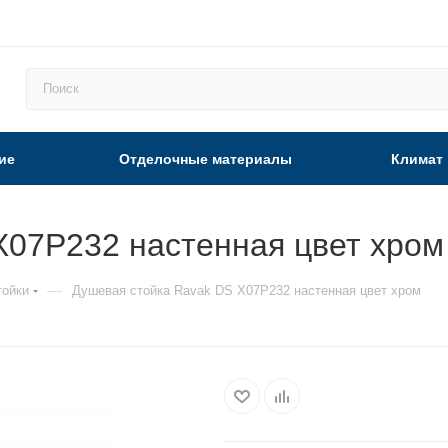
ие
Отделочные материалы
Климат
X07P232 настенная цвет хром
—
тойки
Душевая стойка Ravak DS X07P232 настенная цвет хром