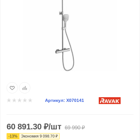
Артикул:
X070141
60 891.30
₽
/шт
69 990
₽
-
13
%
Экономия
9 098.70
₽