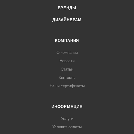
Функция Air - подачи воздуха в душ.
БРЕНДЫ
В комплекте поставки: душевая система.
ДИЗАЙНЕРАМ
КОМПАНИЯ
О компании
Новости
Статьи
Контакты
Наши сертификаты
ИНФОРМАЦИЯ
Услуги
Условия оплаты