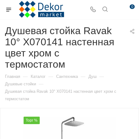
0
Душевая стойка Ravak
10° X070141 настенная
цвет хром с
термостатом
—
—
—
—
Главная
Каталог
Сантехника
Душ
—
Душевые стойки
Душевая стойка Ravak 10° X070141 настенная цвет хром с
термостатом
Торг %