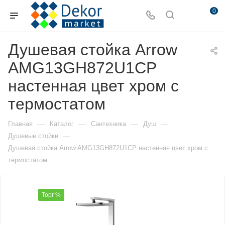
0
Душевая стойка Arrow
AMG13GH872U1CP
настенная цвет хром с
термостатом
—
—
—
—
Главная
Каталог
Сантехника
Душ
—
Душевые стойки
Душевая стойка Arrow AMG13GH872U1CP настенная цвет хром с
термостатом
Торг %