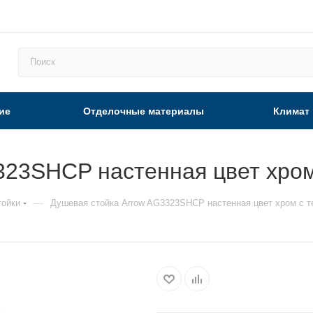
ие
Отделочные материалы
Климат
323SHCP настенная цвет хром
—
тойки
Душевая стойка Arrow AG3323SHCP настенная цвет хром с 