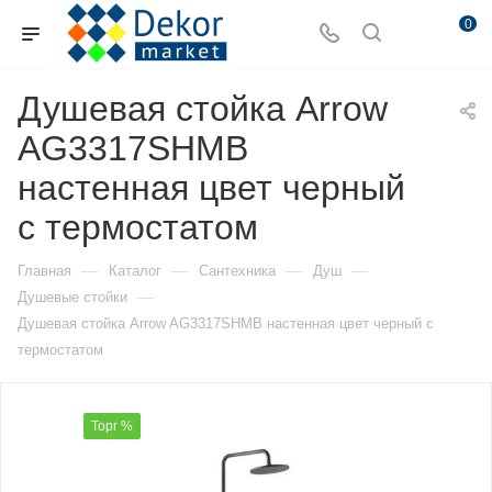
0
Душевая стойка Arrow
AG3317SHMB
настенная цвет черный
с термостатом
—
—
—
—
Главная
Каталог
Сантехника
Душ
—
Душевые стойки
Душевая стойка Arrow AG3317SHMB настенная цвет черный с
термостатом
Торг %