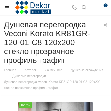
0
Душевая перегородка
Veconi Korato KR81GR-
120-01-C8 120х200
стекло прозрачное
профиль графит
—
—
—
Главная
Каталог
Сантехника
Душевые ограждения
—
—
Душевые перегородки
Душевая перегородка Veconi Korato KR81GR-120-01-C8 120х200
стекло прозрачное профиль графит
Торг %