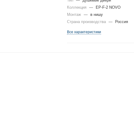
Тип
—
душевые двери
Коллекция
—
EP-F-2 NOVO
Монтаж
—
в нишу
Страна производства
—
Россия
Все характеристики