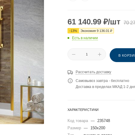
61 140.99
₽
/шт
70 2
-
13
%
Экономия
9 136.01
₽
Есть в наличии
В КОРЗИ
Рассчитать доставку
Самовывоз завтра - бесплатно
Доставка в пределах МКАД 1-2 дня
ХАРАКТЕРИСТИКИ
Код товара
—
235748
Размер
—
150x200