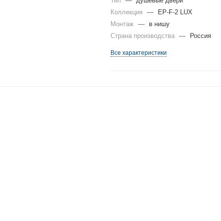
Тип
—
душевые двери
Коллекция
—
EP-F-2 LUX
Монтаж
—
в нишу
Страна производства
—
Россия
Все характеристики