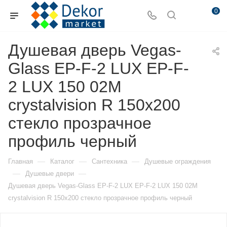
0
Душевая дверь Vegas-
Glass EP-F-2 LUX EP-F-
2 LUX 150 02М
crystalvision R 150х200
стекло прозрачное
профиль черный
—
—
—
Главная
Каталог
Сантехника
Душевые ограждения
—
—
Душевые двери
Душевая дверь Vegas-Glass EP-F-2 LUX EP-F-2 LUX 150 02М
crystalvision R 150х200 стекло прозрачное профиль черный