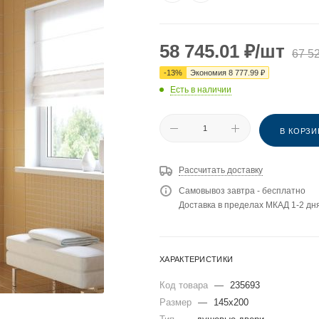
58 745.01
₽
/шт
67 5
-
13
%
Экономия
8 777.99
₽
Есть в наличии
В КОРЗИ
Рассчитать доставку
Самовывоз завтра - бесплатно
Доставка в пределах МКАД 1-2 дня
ХАРАКТЕРИСТИКИ
Код товара
—
235693
Размер
—
145x200