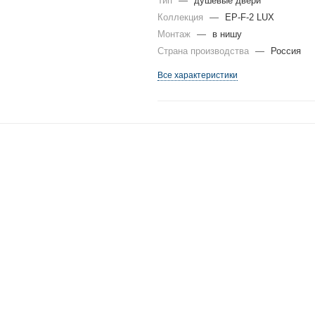
Тип
—
душевые двери
Коллекция
—
EP-F-2 LUX
Монтаж
—
в нишу
Страна производства
—
Россия
Все характеристики