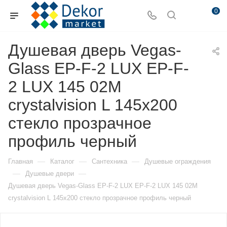
0
Душевая дверь Vegas-
Glass EP-F-2 LUX EP-F-
2 LUX 145 02М
crystalvision L 145х200
стекло прозрачное
профиль черный
—
—
—
Главная
Каталог
Сантехника
Душевые ограждения
—
—
Душевые двери
Душевая дверь Vegas-Glass EP-F-2 LUX EP-F-2 LUX 145 02М
crystalvision L 145х200 стекло прозрачное профиль черный