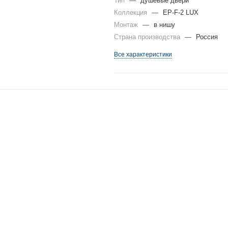
Тип
—
душевые двери
Коллекция
—
EP-F-2 LUX
Монтаж
—
в нишу
Страна производства
—
Россия
Все характеристики