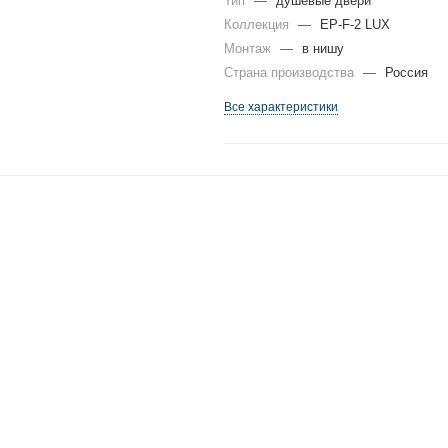
Тип
—
душевые двери
Коллекция
—
EP-F-2 LUX
Монтаж
—
в нишу
Страна производства
—
Россия
Все характеристики