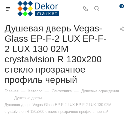
0
Душевая дверь Vegas-
Glass EP-F-2 LUX EP-F-
2 LUX 130 02М
crystalvision R 130х200
стекло прозрачное
профиль черный
—
—
—
Главная
Каталог
Сантехника
Душевые ограждения
—
—
Душевые двери
Душевая дверь Vegas-Glass EP-F-2 LUX EP-F-2 LUX 130 02М
crystalvision R 130х200 стекло прозрачное профиль черный