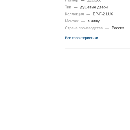
Размер
—
125x200
Тип
—
душевые двери
Коллекция
—
EP-F-2 LUX
Монтаж
—
в нишу
Страна производства
—
Россия
Все характеристики