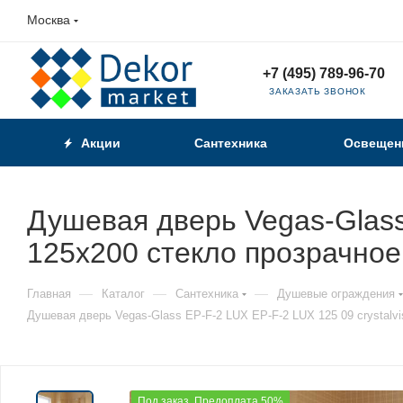
Москва
+7 (495) 789-96-70
ЗАКАЗАТЬ ЗВОНОК
Акции
Сантехника
Освещен
Душевая дверь Vegas-Glass 
125х200 стекло прозрачное
—
—
—
Главная
Каталог
Сантехника
Душевые ограждения
Душевая дверь Vegas-Glass EP-F-2 LUX EP-F-2 LUX 125 09 crystalv
Под заказ. Предоплата 50%