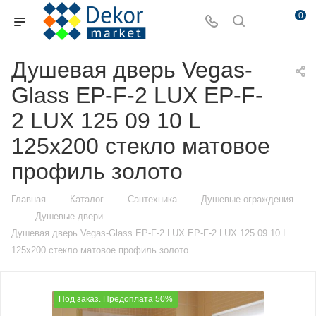
0
Душевая дверь Vegas-
Glass EP-F-2 LUX EP-F-
2 LUX 125 09 10 L
125х200 стекло матовое
профиль золото
—
—
—
Главная
Каталог
Сантехника
Душевые ограждения
—
—
Душевые двери
Душевая дверь Vegas-Glass EP-F-2 LUX EP-F-2 LUX 125 09 10 L
125х200 стекло матовое профиль золото
Под заказ. Предоплата 50%