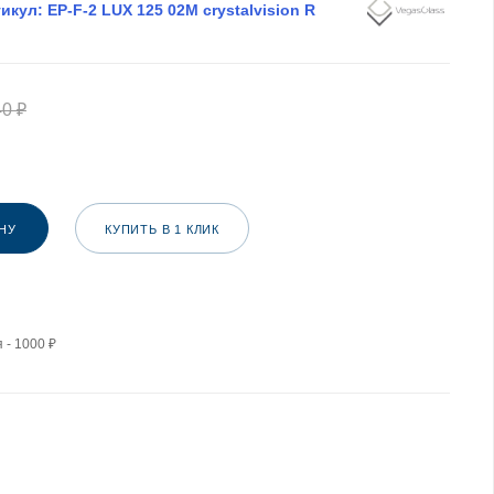
икул:
EP-F-2 LUX 125 02М crystalvision R
40
₽
НУ
КУПИТЬ В 1 КЛИК
 - 1000 ₽