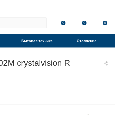
0
0
0
Бытовая техника
Отопление
2М crystalvision R