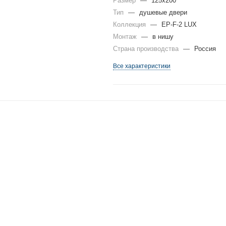
Размер
—
125x200
Тип
—
душевые двери
Коллекция
—
EP-F-2 LUX
Монтаж
—
в нишу
Страна производства
—
Россия
Все характеристики