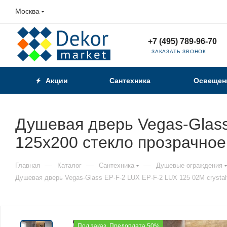
Москва
+7 (495) 789-96-70
ЗАКАЗАТЬ ЗВОНОК
Акции
Сантехника
Освещен
Душевая дверь Vegas-Glass 
125х200 стекло прозрачно
—
—
—
Главная
Каталог
Сантехника
Душевые ограждения
Душевая дверь Vegas-Glass EP-F-2 LUX EP-F-2 LUX 125 02М crystal
Под заказ. Предоплата 50%