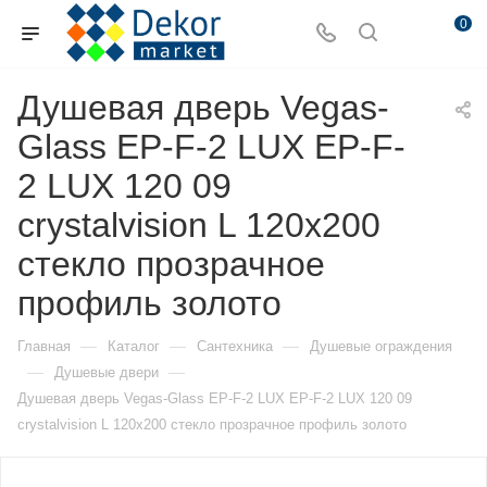
0
Душевая дверь Vegas-
Glass EP-F-2 LUX EP-F-
2 LUX 120 09
crystalvision L 120х200
стекло прозрачное
профиль золото
—
—
—
Главная
Каталог
Сантехника
Душевые ограждения
—
—
Душевые двери
Душевая дверь Vegas-Glass EP-F-2 LUX EP-F-2 LUX 120 09
crystalvision L 120х200 стекло прозрачное профиль золото