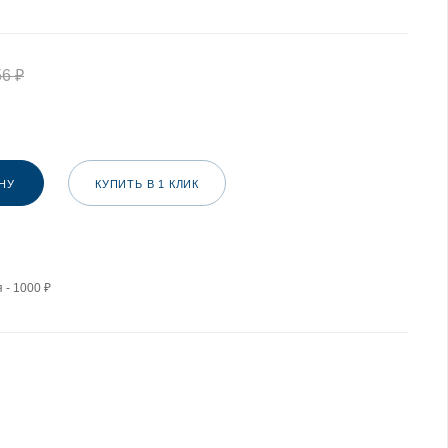
56
₽
НУ
КУПИТЬ В 1 КЛИК
 - 1000 ₽