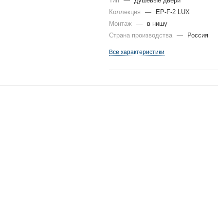
Тип
—
душевые двери
Коллекция
—
EP-F-2 LUX
Монтаж
—
в нишу
Страна производства
—
Россия
Все характеристики