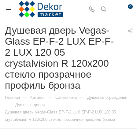
0
Душевая дверь Vegas-
Glass EP-F-2 LUX EP-F-
2 LUX 120 05
crystalvision R 120х200
стекло прозрачное
профиль бронза
—
—
—
Главная
Каталог
Сантехника
Душевые ограждения
—
—
Душевые двери
Душевая дверь Vegas-Glass EP-F-2 LUX EP-F-2 LUX 120 05
crystalvision R 120х200 стекло прозрачное профиль бронза