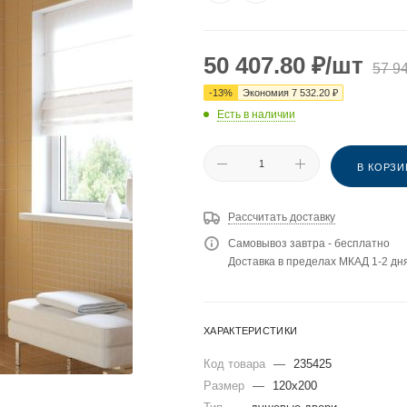
50 407.80
₽
/шт
57 9
-
13
%
Экономия
7 532.20
₽
Есть в наличии
В КОРЗИ
Рассчитать доставку
Самовывоз завтра - бесплатно
Доставка в пределах МКАД 1-2 дня
ХАРАКТЕРИСТИКИ
Код товара
—
235425
Размер
—
120x200