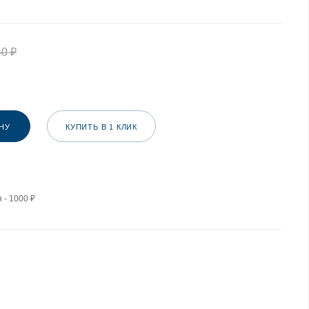
40
₽
НУ
КУПИТЬ В 1 КЛИК
 - 1000 ₽