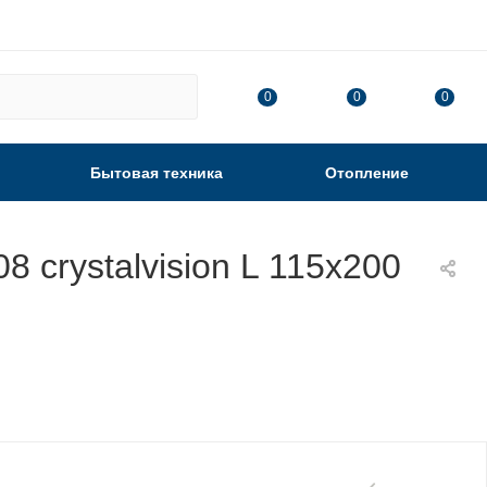
0
0
0
Бытовая техника
Отопление
 crystalvision L 115х200