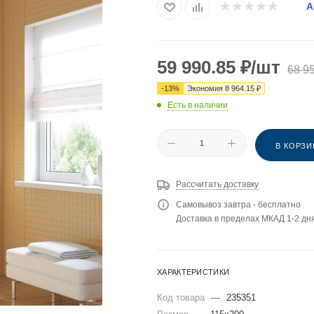
А
59 990.85
₽
/шт
68 9
-
13
%
Экономия
8 964.15
₽
Есть в наличии
В КОРЗИ
Рассчитать доставку
Самовывоз завтра - бесплатно
Доставка в пределах МКАД 1-2 дня
ХАРАКТЕРИСТИКИ
Код товара
—
235351