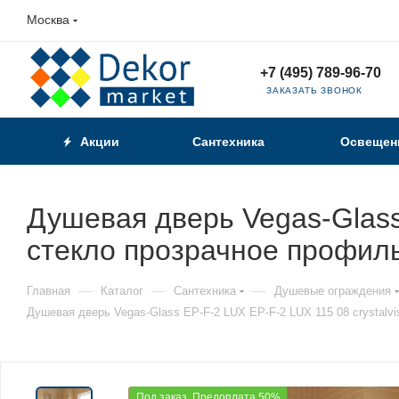
Москва
+7 (495) 789-96-70
ЗАКАЗАТЬ ЗВОНОК
Акции
Сантехника
Освещен
Душевая дверь Vegas-Glass 
стекло прозрачное профил
—
—
—
Главная
Каталог
Сантехника
Душевые ограждения
Душевая дверь Vegas-Glass EP-F-2 LUX EP-F-2 LUX 115 08 crystalv
Под заказ. Предоплата 50%