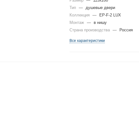
Размер
—
115x200
Тип
—
душевые двери
Коллекция
—
EP-F-2 LUX
Монтаж
—
в нишу
Страна производства
—
Россия
Все характеристики