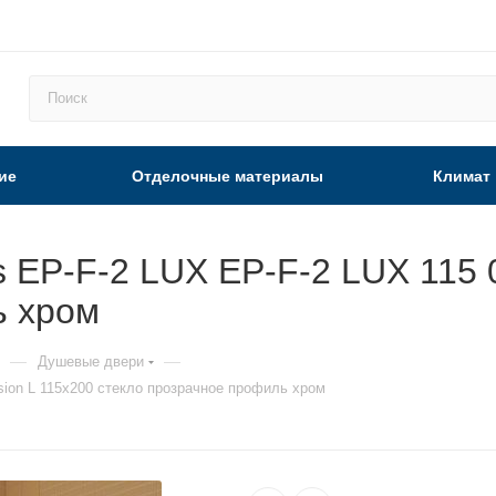
ие
Отделочные материалы
Климат
EP-F-2 LUX EP-F-2 LUX 115 08
ь хром
—
—
Душевые двери
ision L 115х200 стекло прозрачное профиль хром