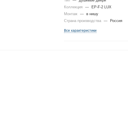
Тип
—
душевые двери
Коллекция
—
EP-F-2 LUX
Монтаж
—
в нишу
Страна производства
—
Россия
Все характеристики