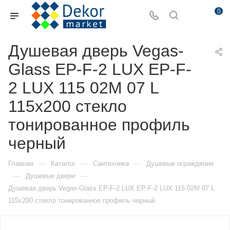
0
Душевая дверь Vegas-
Glass EP-F-2 LUX EP-F-
2 LUX 115 02М 07 L
115х200 стекло
тонированное профиль
черный
—
—
—
Главная
Каталог
Сантехника
Душевые ограждения
—
—
Душевые двери
Душевая дверь Vegas-Glass EP-F-2 LUX EP-F-2 LUX 115 02М 07 L
115х200 стекло тонированное профиль черный