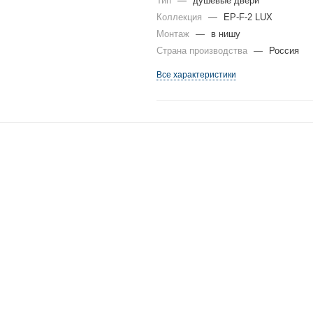
Тип
—
душевые двери
Коллекция
—
EP-F-2 LUX
Монтаж
—
в нишу
Страна производства
—
Россия
Все характеристики