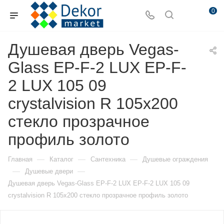
0
Душевая дверь Vegas-
Glass EP-F-2 LUX EP-F-
2 LUX 105 09
crystalvision R 105х200
стекло прозрачное
профиль золото
—
—
—
Главная
Каталог
Сантехника
Душевые ограждения
—
—
Душевые двери
Душевая дверь Vegas-Glass EP-F-2 LUX EP-F-2 LUX 105 09
crystalvision R 105х200 стекло прозрачное профиль золото