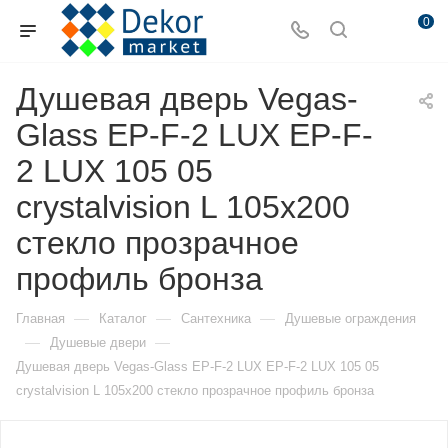
0
Душевая дверь Vegas-
Glass EP-F-2 LUX EP-F-
2 LUX 105 05
crystalvision L 105х200
стекло прозрачное
профиль бронза
—
—
—
Главная
Каталог
Сантехника
Душевые ограждения
—
—
Душевые двери
Душевая дверь Vegas-Glass EP-F-2 LUX EP-F-2 LUX 105 05
crystalvision L 105х200 стекло прозрачное профиль бронза