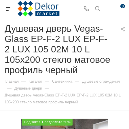
0
Душевая дверь Vegas-
Glass EP-F-2 LUX EP-F-
2 LUX 105 02М 10 L
105х200 стекло матовое
профиль черный
—
—
—
Главная
Каталог
Сантехника
Душевые ограждения
—
—
Душевые двери
Душевая дверь Vegas-Glass EP-F-2 LUX EP-F-2 LUX 105 02М 10 L
105х200 стекло матовое профиль черный
Под заказ. Предоплата 50%