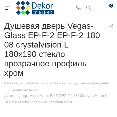
0
Душевая дверь Vegas-
Glass EP-F-2 EP-F-2 180
08 crystalvision L
180х190 стекло
прозрачное профиль
хром
—
—
—
Главная
Каталог
Сантехника
Душевые ограждения
—
—
Душевые двери
Душевая дверь Vegas-Glass EP-F-2 EP-F-2 180 08 crystalvision L
180х190 стекло прозрачное профиль хром