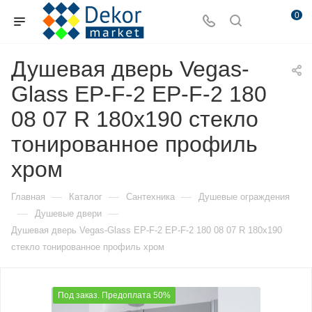
0
Душевая дверь Vegas-
Glass EP-F-2 EP-F-2 180
08 07 R 180х190 стекло
тонированное профиль
хром
—
—
—
Главная
Каталог
Сантехника
Душевые ограждения
—
—
Душевые двери
Душевая дверь Vegas-Glass EP-F-2 EP-F-2 180 08 07 R 180х190
стекло тонированное профиль хром
Под заказ. Предоплата 50%