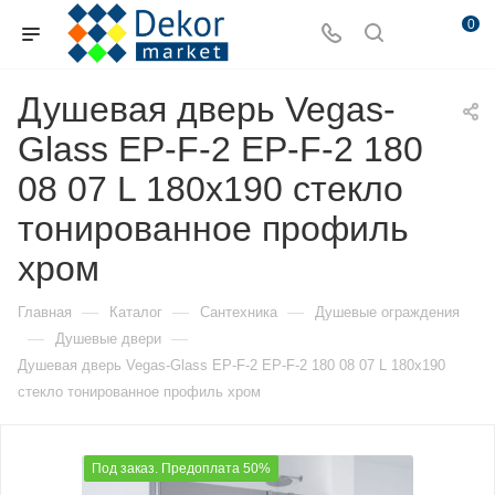
0
Душевая дверь Vegas-
Glass EP-F-2 EP-F-2 180
08 07 L 180х190 стекло
тонированное профиль
хром
—
—
—
Главная
Каталог
Сантехника
Душевые ограждения
—
—
Душевые двери
Душевая дверь Vegas-Glass EP-F-2 EP-F-2 180 08 07 L 180х190
стекло тонированное профиль хром
Под заказ. Предоплата 50%