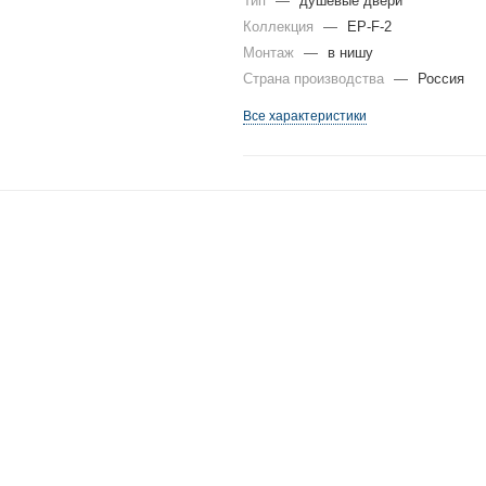
Тип
—
душевые двери
Коллекция
—
EP-F-2
Монтаж
—
в нишу
Страна производства
—
Россия
Все характеристики