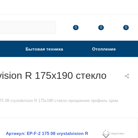
0
0
0
Бытовая техника
Отопление
ision R 175х190 стекло
5 08 crystalvision R 175х190 стекло прозрачное профиль хром
Артикул:
EP-F-2 175 08 crystalvision R