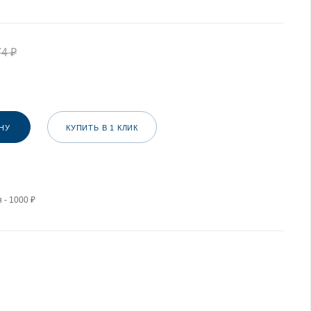
74
₽
НУ
КУПИТЬ В 1 КЛИК
 - 1000 ₽