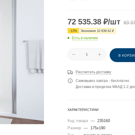
72 535.38
₽
/шт
83 3
-
13
%
Экономия
10 838.62
₽
Есть в наличии
В КОРЗИ
Рассчитать доставку
Самовывоз завтра - бесплатно
Доставка в пределах МКАД 1-2 дня
ХАРАКТЕРИСТИКИ
Код товара
—
235160
Размер
—
175x190