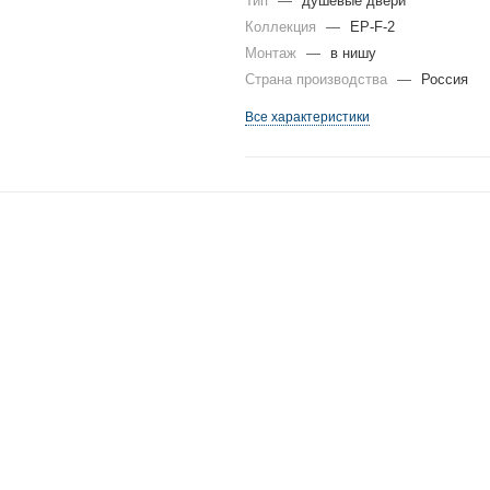
Тип
—
душевые двери
Коллекция
—
EP-F-2
Монтаж
—
в нишу
Страна производства
—
Россия
Все характеристики