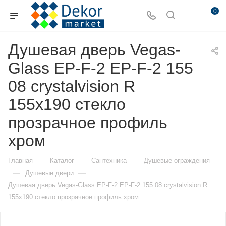
0
Душевая дверь Vegas-
Glass EP-F-2 EP-F-2 155
08 crystalvision R
155х190 стекло
прозрачное профиль
хром
—
—
—
Главная
Каталог
Сантехника
Душевые ограждения
—
—
Душевые двери
Душевая дверь Vegas-Glass EP-F-2 EP-F-2 155 08 crystalvision R
155х190 стекло прозрачное профиль хром