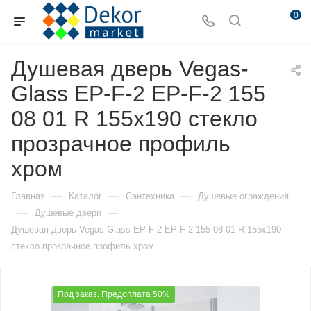
0
Душевая дверь Vegas-
Glass EP-F-2 EP-F-2 155
08 01 R 155х190 стекло
прозрачное профиль
хром
—
—
—
Главная
Каталог
Сантехника
Душевые ограждения
—
—
Душевые двери
Душевая дверь Vegas-Glass EP-F-2 EP-F-2 155 08 01 R 155х190
стекло прозрачное профиль хром
Под заказ. Предоплата 50%