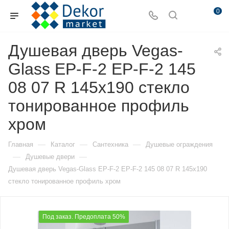
0
Душевая дверь Vegas-
Glass EP-F-2 EP-F-2 145
08 07 R 145х190 стекло
тонированное профиль
хром
—
—
—
Главная
Каталог
Сантехника
Душевые ограждения
—
—
Душевые двери
Душевая дверь Vegas-Glass EP-F-2 EP-F-2 145 08 07 R 145х190
стекло тонированное профиль хром
Под заказ. Предоплата 50%