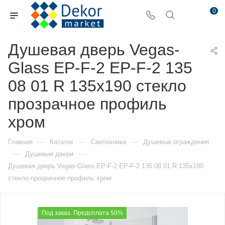
0
Душевая дверь Vegas-
Glass EP-F-2 EP-F-2 135
08 01 R 135х190 стекло
прозрачное профиль
хром
—
—
—
Главная
Каталог
Сантехника
Душевые ограждения
—
—
Душевые двери
Душевая дверь Vegas-Glass EP-F-2 EP-F-2 135 08 01 R 135х190
стекло прозрачное профиль хром
Под заказ. Предоплата 50%